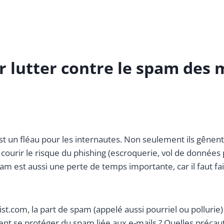
r lutter contre le spam des m
t un fléau pour les internautes. Non seulement ils gênent 
t courir le risque du phishing (escroquerie, vol de donnée
m est aussi une perte de temps importante, car il faut faire
slist.com, la part de spam (appelé aussi pourriel ou polluri
 se protéger du spam liée aux e-mails ? Quelles précautio