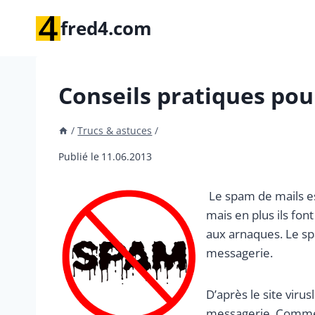
Aller
fred4.com
au
contenu
Conseils pratiques pou
/
Trucs & astuces
/
Publié le
11.06.2013
Le spam de mails es
mais en plus ils fon
aux arnaques. Le spa
messagerie.
D’après le site viru
messagerie. Comment