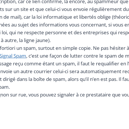
cription, car ce lien confirme, là encore, au spammeur que 
ts sur un site et que celui-ci vous envoie régulièrement du co
in de mail), car la loi informatique et libertés oblige (th
nées au sujet des informations vous concernant, si vous en
ni loi, qui ne respecte personne et des entreprises qui re
autre, la ligne jaune).
 fortiori un spam, surtout en simple copie. Ne pas hésiter
Signal Spam
, c’est une façon de lutter contre le spam de m
sage reçu comme étant un spam, il faut le requalifier en 
envoie un autre courrier celui-ci sera automatiquement r
irigé dans la boîte de spam, alors qu’il n’en est pas. Il f
spam.
non sur rue, vous pouvez signaler à ce prestataire que vou